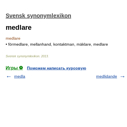
Svensk synonymlexikon
medlare
medlare
• förmedlare, mellanhand, kontaktman, mäklare, medlare
Svensk synonymlexikon
.
2013
.
Игры ⚽
Поможем написать курсовую
medla
medlidande