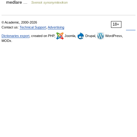
medlare …
Svensk synonymlexikon
© Academic, 2000-2026
18+
Contact us:
Technical Support
,
Advertising
Dictionaries export
, created on PHP,
Joomla,
Drupal,
WordPress,
MODx.