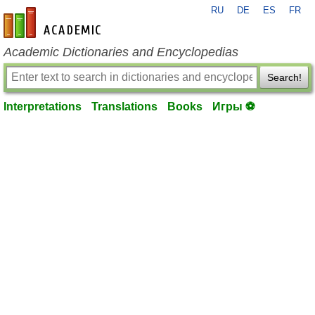
RU
DE
ES
FR
en-academic.com
Academic Dictionaries and Encyclopedias
Search!
Interpretations
Translations
Books
Игры ⚽